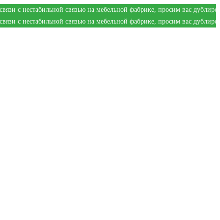
стабильной связью на мебельной фабрике, просим вас дублировать заказ 
стабильной связью на мебельной фабрике, просим вас дублировать заказ 