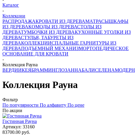
Каталог
-
Коллекции
РАСПРОДАЖА
КРОВАТИ ИЗ ДЕРЕВА
МАТРАСЫ
ШКАФЫ
ИЗ ДЕРЕВА
КОМОДЫ ИЗ ДЕРЕВА
СТОЛЫ ИЗ
ДЕРЕВА
ТУМБОЧКИ ИЗ ДЕРЕВА
КУХОННЫЕ УГОЛКИ ИЗ
ДЕРЕВА
СТУЛЬЯ, ТАБУРЕТЫ ИЗ
ДЕРЕВА
КОЛЛЕКЦИИ
СПАЛЬНЫЕ ГАРНИТУРЫ ИЗ
ДЕРЕВА
ПОДЪЕМНЫЙ МЕХАНИЗМ
ОРТОПЕДИЧЕСКОЕ
ОСНОВАНИЕ ДЛЯ КРОВАТИ
-
Коллекция Рауна
ВЕРДИ
ИКЕЯ
БРАММИНГ
ЛОЗАННА
БАЛИ
СЕЛЕНА
МОДЕРН
Коллекция Рауна
Фильтр
По популярности
По алфавиту
По цене
По акции
Гостинная Рауна
Артикул:
33160
83700.00 руб.