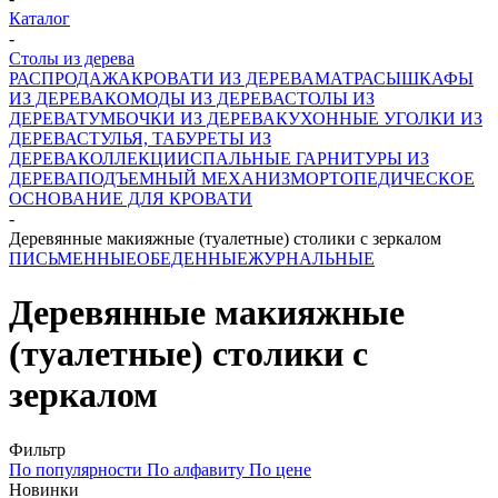
Каталог
-
Столы из дерева
РАСПРОДАЖА
КРОВАТИ ИЗ ДЕРЕВА
МАТРАСЫ
ШКАФЫ
ИЗ ДЕРЕВА
КОМОДЫ ИЗ ДЕРЕВА
СТОЛЫ ИЗ
ДЕРЕВА
ТУМБОЧКИ ИЗ ДЕРЕВА
КУХОННЫЕ УГОЛКИ ИЗ
ДЕРЕВА
СТУЛЬЯ, ТАБУРЕТЫ ИЗ
ДЕРЕВА
КОЛЛЕКЦИИ
СПАЛЬНЫЕ ГАРНИТУРЫ ИЗ
ДЕРЕВА
ПОДЪЕМНЫЙ МЕХАНИЗМ
ОРТОПЕДИЧЕСКОЕ
ОСНОВАНИЕ ДЛЯ КРОВАТИ
-
Деревянные макияжные (туалетные) столики с зеркалом
ПИСЬМЕННЫЕ
ОБЕДЕННЫЕ
ЖУРНАЛЬНЫЕ
Деревянные макияжные
(туалетные) столики с
зеркалом
Фильтр
По популярности
По алфавиту
По цене
Новинки