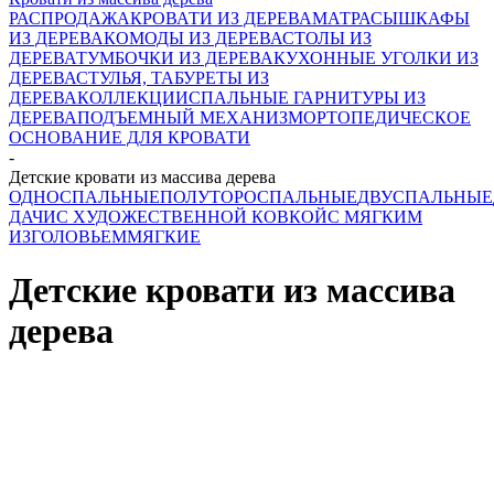
РАСПРОДАЖА
КРОВАТИ ИЗ ДЕРЕВА
МАТРАСЫ
ШКАФЫ
ИЗ ДЕРЕВА
КОМОДЫ ИЗ ДЕРЕВА
СТОЛЫ ИЗ
ДЕРЕВА
ТУМБОЧКИ ИЗ ДЕРЕВА
КУХОННЫЕ УГОЛКИ ИЗ
ДЕРЕВА
СТУЛЬЯ, ТАБУРЕТЫ ИЗ
ДЕРЕВА
КОЛЛЕКЦИИ
СПАЛЬНЫЕ ГАРНИТУРЫ ИЗ
ДЕРЕВА
ПОДЪЕМНЫЙ МЕХАНИЗМ
ОРТОПЕДИЧЕСКОЕ
ОСНОВАНИЕ ДЛЯ КРОВАТИ
-
Детские кровати из массива дерева
ОДНОСПАЛЬНЫЕ
ПОЛУТОРОСПАЛЬНЫЕ
ДВУСПАЛЬНЫЕ
ДАЧИ
С ХУДОЖЕСТВЕННОЙ КОВКОЙ
С МЯГКИМ
ИЗГОЛОВЬЕМ
МЯГКИЕ
Детские кровати из массива
дерева