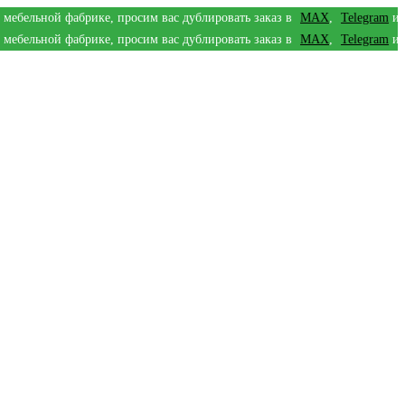
е, просим вас дублировать заказ в
МАХ
,
Telegram
или электронную по
е, просим вас дублировать заказ в
МАХ
,
Telegram
или электронную по