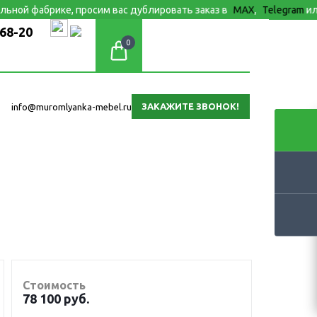
 фабрике, просим вас дублировать заказ в
МАХ
,
Telegram
или элек
-68-20
0
ЗАКАЖИТЕ ЗВОНОК!
info@muromlyanka-mebel.ru
Стоимость
78 100
руб.