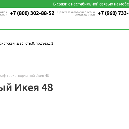
В связи с нестабильной связью на мебельной
+7 (800) 302-88-52
+7 (960) 733
вонок
Прием заказов ежедневно
оссии
с 9:00 до 21:00
систская, д.20, стр.8, подъезд 2
каф трехстворчатый Икея 48
ый Икея 48