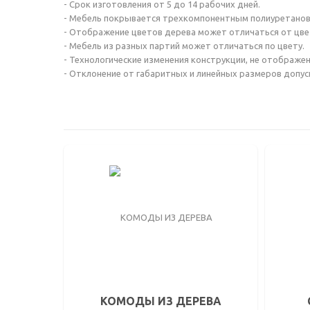
- Срок изготовления от 5 до 14 рабочих дней.
- Мебель покрывается трехкомпонентным полиуретанов
- Отображение цветов дерева может отличаться от цве
- Мебель из разных партий может отличаться по цвету.
- Технологические изменения конструкции, не отображен
- Отклонение от габаритных и линейных размеров допус
КОМОДЫ ИЗ ДЕРЕВА
СТО
БЕЛЫЕ
ПИС
БОЛЬШИЕ КОМОДЫ
МАКИ
ЗЕР
ДЛЯ ДАЧИ
ОБЕ
ИЗ МАССИВА СОСНЫ
ЖУР
С ДВЕРКАМИ
КОМОДЫ ИЗ ДЕРЕВА